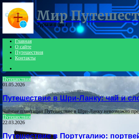
Menu
Мир Путешес
Туры и отдых
Главная
О сайте
Путешествия
Контакты
Search
for
Путешествия
01.05.2026
Путешествие в Шри-Ланку: чай и с
Чайные плантации Путешествие в Шри-Ланку невозможно пред
Путешествия
22.03.2026
Путешествие в Португалию: портве