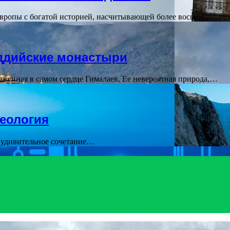
Европы с богатой историей, насчитывающей более восьми…
уддийские монастыри
оженная в самом сердце Гималаев. Ее невероятная природа,…
хеология
и удивительное сочетание…