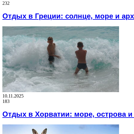
232
Отдых в Греции: солнце, море и ар
10.11.2025
183
Отдых в Хорватии: море, острова и