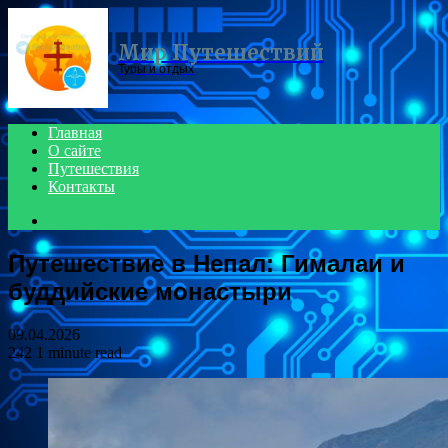
Menu
Мир Путешествий
Туры и отдых
Главная
О сайте
Путешествия
Контакты
Search
for
Путешествие в Непал: Гималаи и
буддийские монастыри
09.04.2026
242
1 minute read