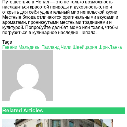
Путешествие в Непал — это не только возможность
насладиться красотой природы и духовностью, но и
открыть для себя удивительный мир непальской кухни.
Местные блюда отличаются оригинальными вкусами и
ароматами, проникнутыми местными традициями и
культурой. Попробуйте дал-бат, момо или тхали, чтобы
погрузиться в кулинарное наследие Непала.
Tags
Гавайи
Мальдивы
Таиланд
Чили
Швейцария
Шри-Ланка
Facebook
Twitter
LinkedIn
Tumblr
Pinterest
Reddit
VKontakte
Odnoklassniki
Skype
WhatsApp
Telegram
Viber
Share
Print
via
Email
Related Articles