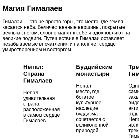
Магия Гималаев
Гималаи — это не просто горы, это место, где земля
касается неба. Величественные вершины, покрытые
вечным снегом, словно манят к себе и вдохновляют на
великие подвиги. Путешествие в Гималаи оставляет
незабываемые впечатления и наполняет сердце
умиротворением и восторгом.
Непал:
Буддийские
Тре
Страна
монастыри
Ги
Гималаев
Непал —
Одн
место, где
сам
Непал —
богатое
зах
удивительная
культурное
вид
страна,
наследие
акти
расположенная
буддизма
отды
в самом сердце
сочетается с
Неп
Гималаев.
великолепной
явля
природой.
трек
Гима